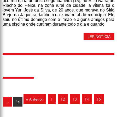
ocorreu na tarde desta segunda-feira (13), no Sítio Barra de
Riacho do Peixe, na zona rural da cidade, a vítima foi o
jovem Yuri José da Silva, de 20 anos, que morava no Sítio
Brejo da Jaqueira, também na zona-rural do município. Ele
saiu no último domingo com o irmão e alguns amigos para
uma piscina onde curtiram durante todo o dia e quando
LER NOTÍCIA
« Anterior
1
12
13
14
15
…
16