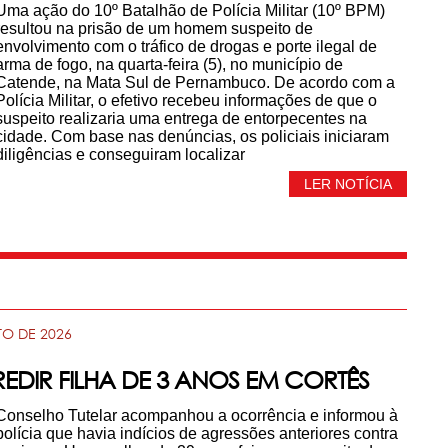
Uma ação do 10º Batalhão de Polícia Militar (10º BPM)
resultou na prisão de um homem suspeito de
envolvimento com o tráfico de drogas e porte ilegal de
arma de fogo, na quarta-feira (5), no município de
Catende, na Mata Sul de Pernambuco. De acordo com a
Polícia Militar, o efetivo recebeu informações de que o
suspeito realizaria uma entrega de entorpecentes na
cidade. Com base nas denúncias, os policiais iniciaram
diligências e conseguiram localizar
LER NOTÍCIA
TO DE 2026
REDIR FILHA DE 3 ANOS EM CORTÊS
Conselho Tutelar acompanhou a ocorrência e informou à
polícia que havia indícios de agressões anteriores contra