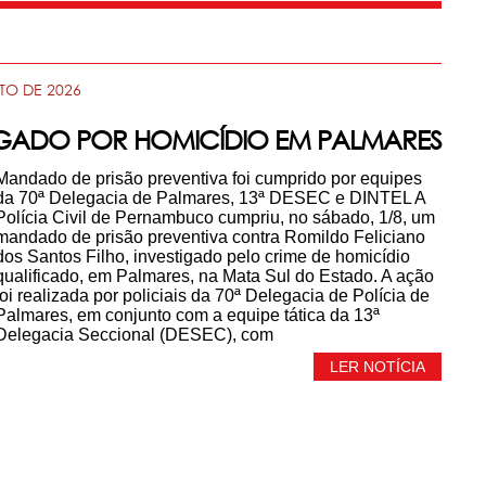
TO DE 2026
STIGADO POR HOMICÍDIO EM PALMARES
Mandado de prisão preventiva foi cumprido por equipes
da 70ª Delegacia de Palmares, 13ª DESEC e DINTEL A
Polícia Civil de Pernambuco cumpriu, no sábado, 1/8, um
mandado de prisão preventiva contra Romildo Feliciano
dos Santos Filho, investigado pelo crime de homicídio
qualificado, em Palmares, na Mata Sul do Estado. A ação
foi realizada por policiais da 70ª Delegacia de Polícia de
Palmares, em conjunto com a equipe tática da 13ª
Delegacia Seccional (DESEC), com
LER NOTÍCIA