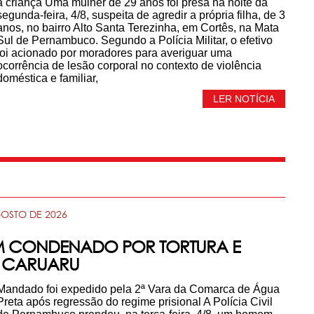
a criança Uma mulher de 29 anos foi presa na noite da
segunda-feira, 4/8, suspeita de agredir a própria filha, de 3
anos, no bairro Alto Santa Terezinha, em Cortês, na Mata
Sul de Pernambuco. Segundo a Polícia Militar, o efetivo
foi acionado por moradores para averiguar uma
ocorrência de lesão corporal no contexto de violência
doméstica e familiar,
LER NOTÍCIA
GOSTO DE 2026
EM CONDENADO POR TORTURA E
M CARUARU
Mandado foi expedido pela 2ª Vara da Comarca de Água
Preta após regressão do regime prisional A Polícia Civil