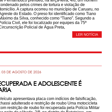
de Pernambuco prendeu, na terça-feira, 4/8, um homem
condenado pelos crimes de tortura e violação de
domicílio. A captura ocorreu no município de Caruaru, no
Agreste do Estado. O preso foi identificado como Tiano
Máximo da Silva, conhecido como “Tiano”. Segundo a
Polícia Civil, ele foi localizado por equipes da 75ª
Circunscrição Policial de Água Preta,
LER NOTÍCIA
 03 DE AGOSTO DE 2026
CUPERADA E ADOLESCENTE É
ARIA
Veículo apresentava placa com indícios de falsificação,
chassi adulterado e restrição de roubo Uma motocicleta
com restrição de roubo foi recuperada pela Polícia Militar