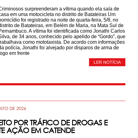
Criminosos surpreenderam a vítima quando ela saía de
casa em uma motocicleta no distrito de Batateiras Um
homicídio foi registrado na noite de quarta-feira, 5/8, no
distrito de Batateiras, em Belém de Maria, na Mata Sul de
Pernambuco. A vítima foi identificada como Jonathi Carlos
Silva, de 34 anos, conhecido pelo apelido de “Gordo”, que
trabalhava como mototaxista. De acordo com informações
da polícia, Jonathi foi alvejado por disparos de arma de
fogo em frente
LER NOTÍCIA
OSTO DE 2026
PEITO POR TRÁFICO DE DROGAS E
TE AÇÃO EM CATENDE