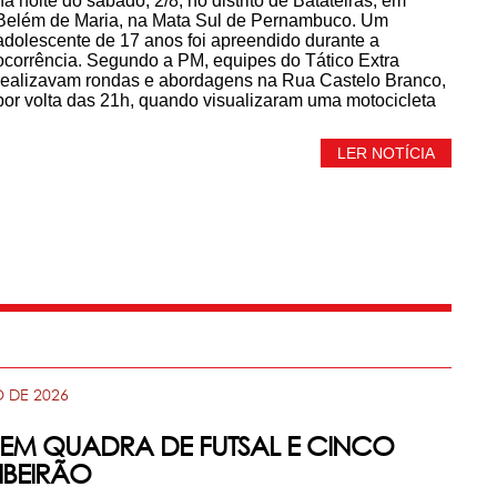
na noite do sábado, 2/8, no distrito de Batateiras, em
Belém de Maria, na Mata Sul de Pernambuco. Um
adolescente de 17 anos foi apreendido durante a
ocorrência. Segundo a PM, equipes do Tático Extra
realizavam rondas e abordagens na Rua Castelo Branco,
por volta das 21h, quando visualizaram uma motocicleta
LER NOTÍCIA
 DE 2026
 EM QUADRA DE FUTSAL E CINCO
IBEIRÃO