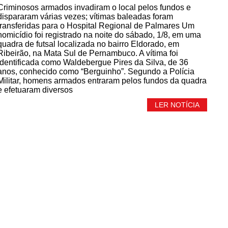
Criminosos armados invadiram o local pelos fundos e
dispararam várias vezes; vítimas baleadas foram
transferidas para o Hospital Regional de Palmares Um
homicídio foi registrado na noite do sábado, 1/8, em uma
quadra de futsal localizada no bairro Eldorado, em
Ribeirão, na Mata Sul de Pernambuco. A vítima foi
identificada como Waldebergue Pires da Silva, de 36
anos, conhecido como “Berguinho”. Segundo a Polícia
Militar, homens armados entraram pelos fundos da quadra
e efetuaram diversos
LER NOTÍCIA