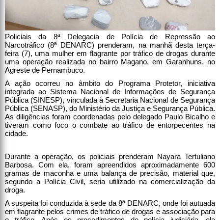
Policiais da 8ª Delegacia de Polícia de Repressão ao
Narcotráfico (8ª DENARC) prenderam, na manhã desta terça-
feira (7), uma mulher em flagrante por tráfico de drogas durante
uma operação realizada no bairro Magano, em Garanhuns, no
Agreste de Pernambuco.
A ação ocorreu no âmbito do Programa Protetor, iniciativa
integrada ao Sistema Nacional de Informações de Segurança
Pública (SINESP), vinculada à Secretaria Nacional de Segurança
Pública (SENASP), do Ministério da Justiça e Segurança Pública.
As diligências foram coordenadas pelo delegado Paulo Bicalho e
tiveram como foco o combate ao tráfico de entorpecentes na
cidade.
Durante a operação, os policiais prenderam Nayara Tertuliano
Barbosa. Com ela, foram apreendidos aproximadamente 600
gramas de maconha e uma balança de precisão, material que,
segundo a Polícia Civil, seria utilizado na comercialização da
droga.
A suspeita foi conduzida à sede da 8ª DENARC, onde foi autuada
em flagrante pelos crimes de tráfico de drogas e associação para
o tráfico. Após os procedimentos de polícia judiciária, ela