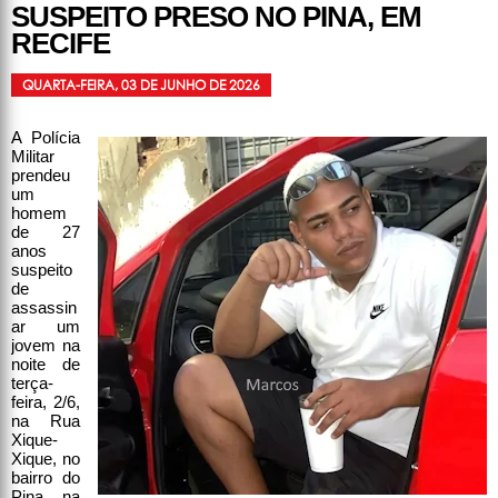
SUSPEITO PRESO NO PINA, EM
RECIFE
QUARTA-FEIRA, 03 DE JUNHO DE 2026
A Polícia
Militar
prendeu
um
homem
de 27
anos
suspeito
de
assassin
ar um
jovem na
noite de
terça-
feira, 2/6,
na Rua
Xique-
Xique, no
bairro do
Pina, na