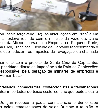
ou, nesta terça-feira (02), as articulações em Brasília em
tar esteve reunido com o ministro da Fazenda, Dario
smo, da Microempresa e da Empresa de Pequeno Porte,
sa Civil, Francisca Lucileide de Carvalho,representando o
tivas que reduzam os impactos da revogação da chamada
mento com o prefeito de Santa Cruz do Capibaribe,
 prioridade diante da importância do Polo de Confecções
responsável pela geração de milhares de empregos e
 Pernambuco.
sários, comerciantes, confeccionistas e trabalhadores
os importados de baixo custo, cenário que pode afetar a
 Durigan recebeu a pauta com atenção e demonstrou
s pelos representantes do setor. Durante a reunião, o