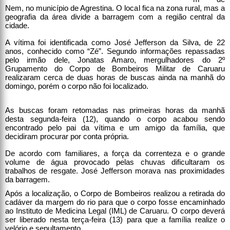
Nem, no município de Agrestina. O local fica na zona rural, mas a
geografia da área divide a barragem com a região central da
cidade.
A vítima foi identificada como José Jefferson da Silva, de 22
anos, conhecido como “Zé”. Segundo informações repassadas
pelo irmão dele, Jonatas Amaro, mergulhadores do 2º
Grupamento do Corpo de Bombeiros Militar de Caruaru
realizaram cerca de duas horas de buscas ainda na manhã do
domingo, porém o corpo não foi localizado.
As buscas foram retomadas nas primeiras horas da manhã
desta segunda-feira (12), quando o corpo acabou sendo
encontrado pelo pai da vítima e um amigo da família, que
decidiram procurar por conta própria.
De acordo com familiares, a força da correnteza e o grande
volume de água provocado pelas chuvas dificultaram os
trabalhos de resgate. José Jefferson morava nas proximidades
da barragem.
Após a localização, o Corpo de Bombeiros realizou a retirada do
cadáver da margem do rio para que o corpo fosse encaminhado
ao Instituto de Medicina Legal (IML) de Caruaru. O corpo deverá
ser liberado nesta terça-feira (13) para que a família realize o
velório e sepultamento.