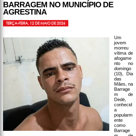
BARRAGEM NO MUNICÍPIO DE
AGRESTINA
TERÇA-FEIRA, 12 DE MAIO DE 2026
Um
jovem
morreu
vítima de
afogame
nto no
domingo
(10), Dia
das
Mães, na
Barrage
m de
Dedé,
conhecid
a
popularm
ente
como
Barrage
m de