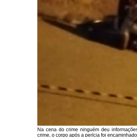
Na cena do crime ninguém deu informações q
crime, o corpo após a perícia foi encaminhado