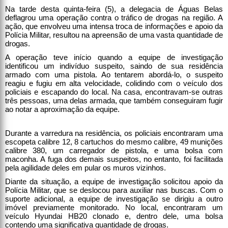
Na tarde desta quinta-feira (5), a delegacia de Águas Belas
deflagrou uma operação contra o tráfico de drogas na região. A
ação, que envolveu uma intensa troca de informações e apoio da
Polícia Militar, resultou na apreensão de uma vasta quantidade de
drogas.
A operação teve início quando a equipe de investigação
identificou um indivíduo suspeito, saindo de sua residência
armado com uma pistola. Ao tentarem abordá-lo, o suspeito
reagiu e fugiu em alta velocidade, colidindo com o veículo dos
policiais e escapando do local. Na casa, encontravam-se outras
três pessoas, uma delas armada, que também conseguiram fugir
ao notar a aproximação da equipe.
Durante a varredura na residência, os policiais encontraram uma
escopeta calibre 12, 8 cartuchos do mesmo calibre, 49 munições
calibre 380, um carregador de pistola, e uma bolsa com
maconha. A fuga dos demais suspeitos, no entanto, foi facilitada
pela agilidade deles em pular os muros vizinhos.
Diante da situação, a equipe de investigação solicitou apoio da
Polícia Militar, que se deslocou para auxiliar nas buscas. Com o
suporte adicional, a equipe de investigação se dirigiu a outro
imóvel previamente monitorado. No local, encontraram um
veículo Hyundai HB20 clonado e, dentro dele, uma bolsa
contendo uma significativa quantidade de drogas.