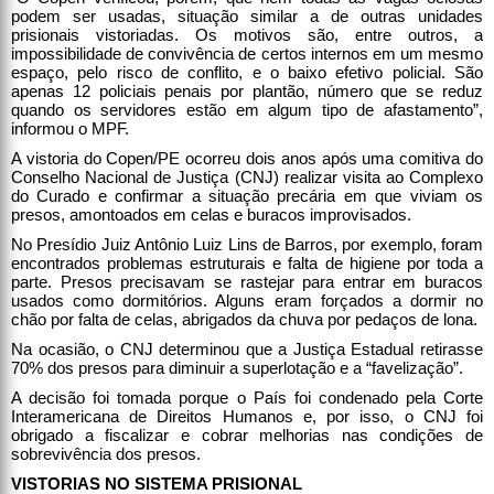
podem ser usadas, situação similar a de outras unidades
prisionais vistoriadas. Os motivos são, entre outros, a
impossibilidade de convivência de certos internos em um mesmo
espaço, pelo risco de conflito, e o baixo efetivo policial. São
apenas 12 policiais penais por plantão, número que se reduz
quando os servidores estão em algum tipo de afastamento”,
informou o MPF.
A vistoria do Copen/PE ocorreu dois anos após uma comitiva do
Conselho Nacional de Justiça (CNJ) realizar visita ao Complexo
do Curado e confirmar a situação precária em que viviam os
presos, amontoados em celas e buracos improvisados.
No Presídio Juiz Antônio Luiz Lins de Barros, por exemplo, foram
encontrados problemas estruturais e falta de higiene por toda a
parte. Presos precisavam se rastejar para entrar em buracos
usados como dormitórios. Alguns eram forçados a dormir no
chão por falta de celas, abrigados da chuva por pedaços de lona.
Na ocasião, o CNJ determinou que a Justiça Estadual retirasse
70% dos presos para diminuir a superlotação e a “favelização”.
A decisão foi tomada porque o País foi condenado pela Corte
Interamericana de Direitos Humanos e, por isso, o CNJ foi
obrigado a fiscalizar e cobrar melhorias nas condições de
sobrevivência dos presos.
VISTORIAS NO SISTEMA PRISIONAL