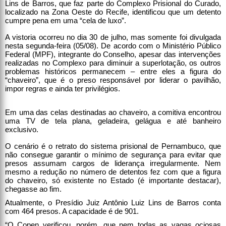
Lins de Barros, que faz parte do Complexo Prisional do Curado,
localizado na Zona Oeste do Recife, identificou que um detento
cumpre pena em uma “cela de luxo”.
A vistoria ocorreu no dia 30 de julho, mas somente foi divulgada
nesta segunda-feira (05/08). De acordo com o Ministério Público
Federal (MPF), integrante do Conselho, apesar das intervenções
realizadas no Complexo para diminuir a superlotação, os outros
problemas históricos permanecem – entre eles a figura do
“chaveiro”, que é o preso responsável por liderar o pavilhão,
impor regras e ainda ter privilégios.
Em uma das celas destinadas ao chaveiro, a comitiva encontrou
uma TV de tela plana, geladeira, gelágua e até banheiro
exclusivo.
O cenário é o retrato do sistema prisional de Pernambuco, que
não consegue garantir o mínimo de segurança para evitar que
presos assumam cargos de liderança irregularmente. Nem
mesmo a redução no número de detentos fez com que a figura
do chaveiro, só existente no Estado (é importante destacar),
chegasse ao fim.
Atualmente, o Presídio Juiz Antônio Luiz Lins de Barros conta
com 464 presos. A capacidade é de 901.
“O Copen verificou, porém, que nem todas as vagas ociosas