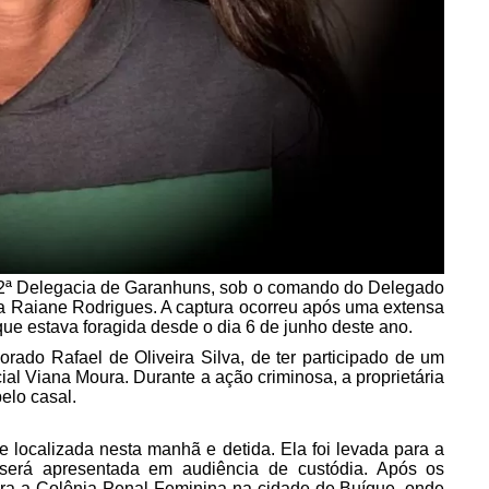
da 2ª Delegacia de Garanhuns, sob o comando do Delegado
a Raiane Rodrigues. A captura ocorreu após uma extensa
 que estava foragida desde o dia 6 de junho deste ano.
ado Rafael de Oliveira Silva, de ter participado de um
al Viana Moura. Durante a ação criminosa, a proprietária
elo casal.
 localizada nesta manhã e detida. Ela foi levada para a
será apresentada em audiência de custódia. Após os
para a Colônia Penal Feminina na cidade de Buíque, onde