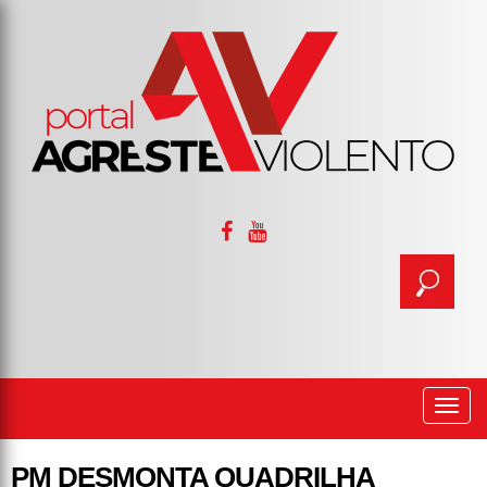
Togg
navi
PM DESMONTA QUADRILHA