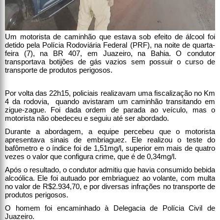
Um motorista de caminhão que estava sob efeito de álcool foi
detido pela Polícia Rodoviária Federal (PRF), na noite de quarta-
feira (7), na BR 407, em Juazeiro, na Bahia. O condutor
transportava botijões de gás vazios sem possuir o curso de
transporte de produtos perigosos.
Por volta das 22h15, policiais realizavam uma fiscalização no Km
4 da rodovia, quando avistaram um caminhão transitando em
zigue-zague. Foi dada ordem de parada ao veículo, mas o
motorista não obedeceu e seguiu até ser abordado.
Durante a abordagem, a equipe percebeu que o motorista
apresentava sinais de embriaguez. Ele realizou o teste do
bafômetro e o índice foi de 1,51mg/l, superior em mais de quatro
vezes o valor que configura crime, que é de 0,34mg/l.
Após o resultado, o condutor admitiu que havia consumido bebida
alcoólica. Ele foi autuado por embriaguez ao volante, com multa
no valor de R$2.934,70, e por diversas infrações no transporte de
produtos perigosos.
O homem foi encaminhado à Delegacia de Polícia Civil de
Juazeiro.