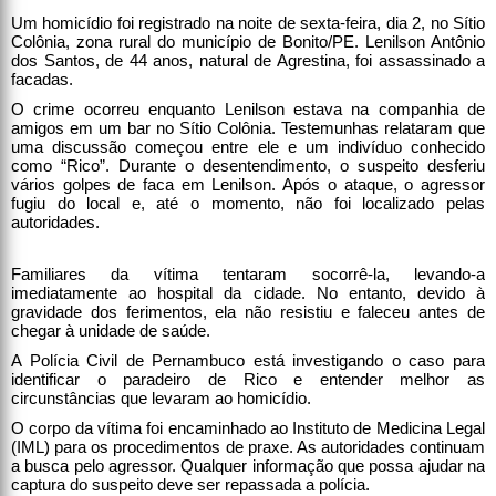
Um homicídio foi registrado na noite de sexta-feira, dia 2, no Sítio
Colônia, zona rural do município de Bonito/PE. Lenilson Antônio
dos Santos, de 44 anos, natural de Agrestina, foi assassinado a
facadas.
O crime ocorreu enquanto Lenilson estava na companhia de
amigos em um bar no Sítio Colônia. Testemunhas relataram que
uma discussão começou entre ele e um indivíduo conhecido
como “Rico”. Durante o desentendimento, o suspeito desferiu
vários golpes de faca em Lenilson. Após o ataque, o agressor
fugiu do local e, até o momento, não foi localizado pelas
autoridades.
Familiares da vítima tentaram socorrê-la, levando-a
imediatamente ao hospital da cidade. No entanto, devido à
gravidade dos ferimentos, ela não resistiu e faleceu antes de
chegar à unidade de saúde.
A Polícia Civil de Pernambuco está investigando o caso para
identificar o paradeiro de Rico e entender melhor as
circunstâncias que levaram ao homicídio.
O corpo da vítima foi encaminhado ao Instituto de Medicina Legal
(IML) para os procedimentos de praxe. As autoridades continuam
a busca pelo agressor. Qualquer informação que possa ajudar na
captura do suspeito deve ser repassada a polícia.