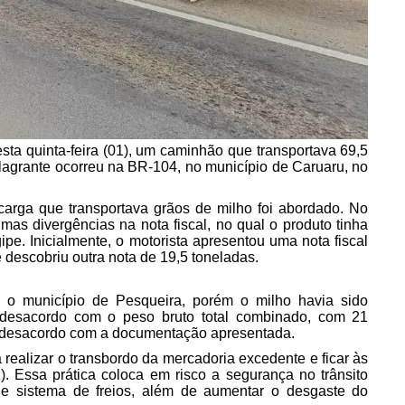
esta quinta-feira (01), um caminhão que transportava 69,5
lagrante ocorreu na BR-104, no município de Caruaru, no
arga que transportava grãos de milho foi abordado. No
gumas divergências na nota fiscal, no qual o produto tinha
pe. Inicialmente, o motorista apresentou uma nota fiscal
 descobriu outra nota de 19,5 toneladas.
a o município de Pesqueira, porém o milho havia sido
esacordo com o peso bruto total combinado, com 21
m desacordo com a documentação apresentada.
a realizar o transbordo da mercadoria excedente e ficar às
. Essa prática coloca em risco a segurança no trânsito
 sistema de freios, além de aumentar o desgaste do