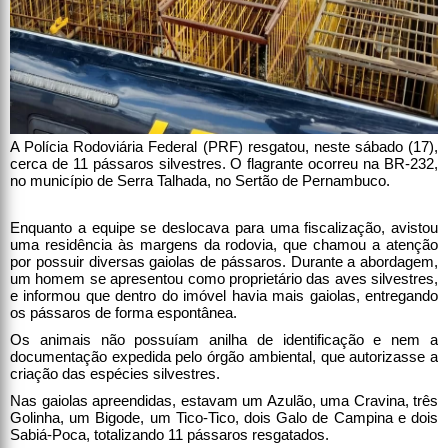
A Polícia Rodoviária Federal (PRF) resgatou, neste sábado (17),
cerca de 11 pássaros silvestres. O flagrante ocorreu na BR-232,
no município de Serra Talhada, no Sertão de Pernambuco.
Enquanto a equipe se deslocava para uma fiscalização, avistou
uma residência às margens da rodovia, que chamou a atenção
por possuir diversas gaiolas de pássaros. Durante a abordagem,
um homem se apresentou como proprietário das aves silvestres,
e informou que dentro do imóvel havia mais gaiolas, entregando
os pássaros de forma espontânea.
Os animais não possuíam anilha de identificação e nem a
documentação expedida pelo órgão ambiental, que autorizasse a
criação das espécies silvestres.
Nas gaiolas apreendidas, estavam um Azulão, uma Cravina, três
Golinha, um Bigode, um Tico-Tico, dois Galo de Campina e dois
Sabiá-Poca, totalizando 11 pássaros resgatados.