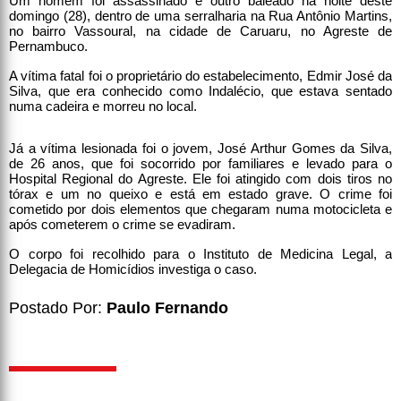
Um homem foi assassinado e outro baleado na noite deste
domingo (28), dentro de uma serralharia na Rua Antônio Martins,
no bairro Vassoural, na cidade de Caruaru, no Agreste de
Pernambuco.
A vítima fatal foi o proprietário do estabelecimento, Edmir José da
Silva, que era conhecido como Indalécio, que estava sentado
numa cadeira e morreu no local.
Já a vítima lesionada foi o jovem, José Arthur Gomes da Silva,
de 26 anos, que foi socorrido por familiares e levado para o
Hospital Regional do Agreste. Ele foi atingido com dois tiros no
tórax e um no queixo e está em estado grave. O crime foi
cometido por dois elementos que chegaram numa motocicleta e
após cometerem o crime se evadiram.
O corpo foi recolhido para o Instituto de Medicina Legal, a
Delegacia de Homicídios investiga o caso.
Postado Por:
Paulo Fernando