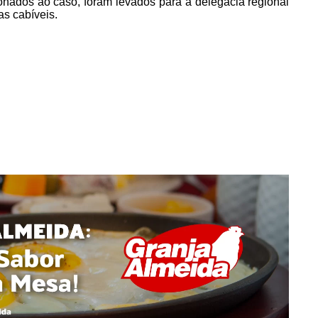
onados ao caso, foram levados para a delegacia regional
s cabíveis.