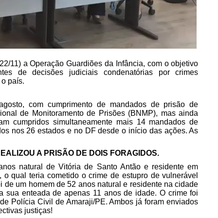
 (22/11) a Operação Guardiões da Infância, com o objetivo
es de decisões judiciais condenatórias por crimes
 o país.
 agosto, com cumprimento de mandados de prisão de
ional de Monitoramento de Prisões (BNMP), mas ainda
foram cumpridos simultaneamente mais 14 mandados de
tidos nos 26 estados e no DF desde o início das ações. As
EALIZOU A PRISÃO DE DOIS FORAGIDOS.
nos natural de Vitória de Santo Antão e residente em
 qual teria cometido o crime de estupro de vulnerável
oi de um homem de 52 anos natural e residente na cidade
a sua enteada de apenas 11 anos de idade. O crime foi
e Polícia Civil de Amaraji/PE. Ambos já foram enviados
tivas justiças!