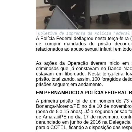
Coletiva de imprensa da Polícia Federal
A Polícia Federal deflagrou nesta terça-feira
de cumprir mandados de prisão decorrent
relacionados ao abuso sexual infantil em todo
As ações da Operação tiveram início em
criminosos que já constavam no Banco Nac
estavam em liberdade. Nesta terça-feira 
prisão, totalizando, assim, 100 foragidos de
prisões seguem em andamento.
EM PERNAMBUCO A POLÍCIA FEDERAL R
A primeira prisão foi de um homem de 73 a
Bonança-Moreno/PE no dia 10 de novembro, o
(pena de 8 a 15 anos). Já a segunda prisão f
de Amaraji/PE no dia 17 de novembro, contr
denunciado em junho de 2016 na Delegacia d
para o COTEL, ficando a disposição das respec