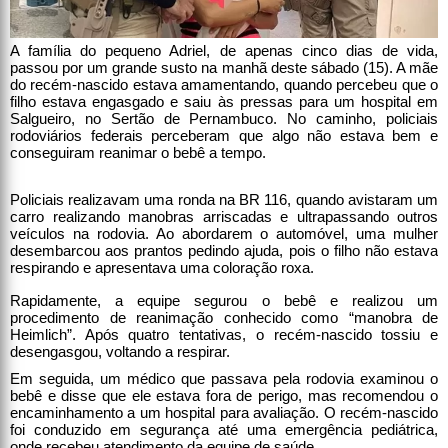
A família do pequeno Adriel, de apenas cinco dias de vida,
passou por um grande susto na manhã deste sábado (15). A mãe
do recém-nascido estava amamentando, quando percebeu que o
filho estava engasgado e saiu às pressas para um hospital em
Salgueiro, no Sertão de Pernambuco. No caminho, policiais
rodoviários federais perceberam que algo não estava bem e
conseguiram reanimar o bebê a tempo.
Policiais realizavam uma ronda na BR 116, quando avistaram um
carro realizando manobras arriscadas e ultrapassando outros
veículos na rodovia. Ao abordarem o automóvel, uma mulher
desembarcou aos prantos pedindo ajuda, pois o filho não estava
respirando e apresentava uma coloração roxa.
Rapidamente, a equipe segurou o bebê e realizou um
procedimento de reanimação conhecido como “manobra de
Heimlich”. Após quatro tentativas, o recém-nascido tossiu e
desengasgou, voltando a respirar.
Em seguida, um médico que passava pela rodovia examinou o
bebê e disse que ele estava fora de perigo, mas recomendou o
encaminhamento a um hospital para avaliação. O recém-nascido
foi conduzido em segurança até uma emergência pediátrica,
onde recebeu atendimento da equipe de saúde.