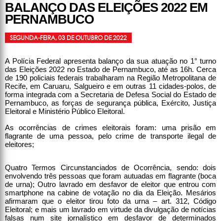
BALANÇO DAS ELEIÇÕES 2022 EM
PERNAMBUCO
SEGUNDA-FEIRA, 03 DE OUTUBRO DE 2022
A Polícia Federal apresenta balanço da sua atuação no 1° turno
das Eleições 2022 no Estado de Pernambuco, até as 16h. Cerca
de 190 policiais federais trabalharam na Região Metropolitana de
Recife, em Caruaru, Salgueiro e em outras 11 cidades-polos, de
forma integrada com a Secretaria de Defesa Social do Estado de
Pernambuco, as forças de segurança pública, Exército, Justiça
Eleitoral e Ministério Público Eleitoral.
As ocorrências de crimes eleitorais foram: uma prisão em
flagrante de uma pessoa, pelo crime de transporte ilegal de
eleitores;
Quatro Termos Circunstanciados de Ocorrência, sendo: dois
envolvendo três pessoas que foram autuadas em flagrante (boca
de urna); Outro lavrado em desfavor de eleitor que entrou com
smartphone na cabine de votação no dia da Eleição. Mesários
afirmaram que o eleitor tirou foto da urna – art. 312, Código
Eleitoral; e mais um lavrado em virtude da divulgação de notícias
falsas num site jornalístico em desfavor de determinados