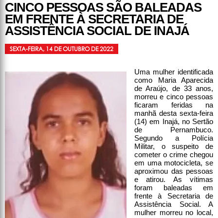
CINCO PESSOAS SÃO BALEADAS
EM FRENTE À SECRETARIA DE
ASSISTÊNCIA SOCIAL DE INAJÁ
SEXTA-FEIRA, 14 DE OUTUBRO DE 2022
Uma mulher identificada
como Maria Aparecida
de Araújo, de 33 anos,
morreu e cinco pessoas
ficaram feridas na
manhã desta sexta-feira
(14) em Inajá, no Sertão
de Pernambuco.
Segundo a Polícia
Militar, o suspeito de
cometer o crime chegou
em uma motocicleta, se
aproximou das pessoas
e atirou. As vítimas
foram baleadas em
frente à Secretaria de
Assistência Social. A
mulher morreu no local,