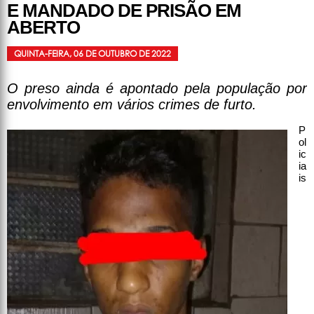
E MANDADO DE PRISÃO EM
ABERTO
QUINTA-FEIRA, 06 DE OUTUBRO DE 2022
O preso ainda é apontado pela população por
envolvimento em vários crimes de furto.
P
ol
ic
ia
is