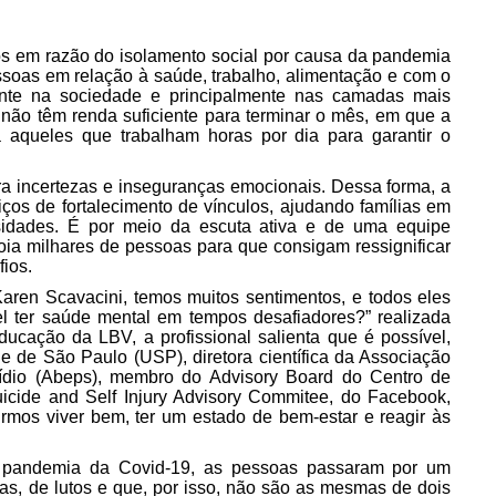
nos em razão do isolamento social por causa da pandemia
soas em relação à saúde, trabalho, alimentação e com o
sente na sociedade e principalmente nas camadas mais
 não têm renda suficiente para terminar o mês, em que a
aqueles que trabalham horas por dia para garantir o
ra incertezas e inseguranças emocionais. Dessa forma, a
os de fortalecimento de vínculos, ajudando famílias em
sidades. É por meio da escuta ativa e de uma equipe
oia milhares de pessoas para que consigam ressignificar
fios.
aren Scavacini, temos muitos sentimentos, e todos eles
el ter saúde mental em tempos desafiadores?” realizada
ucação da LBV, a profissional salienta que é possível,
e de São Paulo (USP), diretora científica da Associação
cídio (Abeps), membro do Advisory Board do Centro de
cide and Self Injury Advisory Commitee, do Facebook,
rmos viver bem, ter um estado de bem-estar e reagir às
e pandemia da Covid-19, as pessoas passaram por um
as, de lutos e que, por isso, não são as mesmas de dois