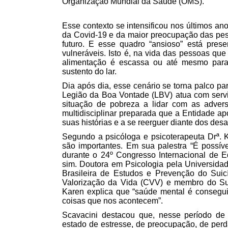
Organização Mundial da Saúde (OMS).
Esse contexto se intensificou nos últimos a
da Covid-19 e da maior preocupação das pes
futuro. E esse quadro “ansioso” está pre
vulneráveis. Isto é, na vida das pessoas que
alimentação é escassa ou até mesmo para 
sustento do lar.
Dia após dia, esse cenário se torna palco pa
Legião da Boa Vontade (LBV) atua com serviç
situação de pobreza a lidar com as adver
multidisciplinar preparada que a Entidade ap
suas histórias e a se reerguer diante dos desa
Segundo a psicóloga e psicoterapeuta Drª. K
são importantes. Em sua palestra “É possív
durante o 24º Congresso Internacional de Ed
sim. Doutora em Psicologia pela Universidad
Brasileira de Estudos e Prevenção do Sui
Valorização da Vida (CVV) e membro do Sui
Karen explica que “saúde mental é consegui
coisas que nos acontecem”.
Scavacini destacou que, nesse período d
estado de estresse, de preocupação, de perd