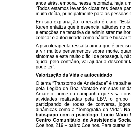
anos atrás, embora, nessa retomada, haja um
“Todos estamos levando cicatrizes dessa pand
muito doída, principalmente para as pessoas
Em sua explanação, o recado é claro: “Está 
Karen enfatiza que é essencial atitudes no 
e emoções na tentativa de administrar melhor
colocar o autocuidado como hábito e buscar fo
A psicoterapeuta ressalta ainda que é precis
a vir muitos pensamentos sobre morte, qua
sintomas e está muito difícil de prosseguir, 
ajuda, pelo contrário, vai ajudar a descobri
pode ter”.
Valorização da Vida e autocuidado
O tema “Transtorno de Ansiedade” é trabalh
pela Legião da Boa Vontade em suas unida
Amarelo, nome da campanha que visa consci
atividades realizadas pela LBV, o grupo
participando de rodas de conversa, jogo
dinâmicas como a “Tomografia da Vida”.
Na 
bate-papo com o psicólogo, Lucio Mário S
Centro Comunitário de Assistência Social
Coelhos, 219 – bairro Coelhos. Para outras 