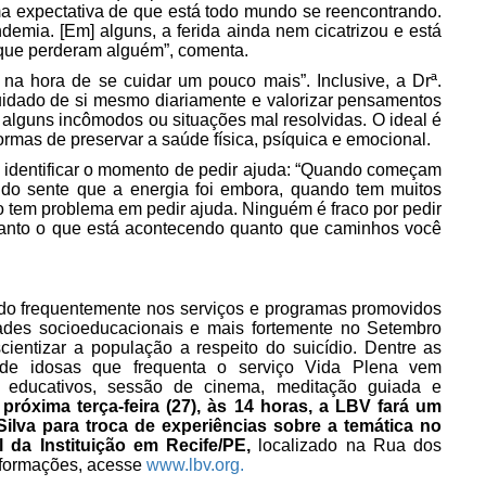
a expectativa de que está todo mundo se reencontrando.
emia. [Em] alguns, a ferida ainda nem cicatrizou e está
 que perderam alguém”, comenta.
na hora de se cuidar um pouco mais”. Inclusive, a Drª.
cuidado de si mesmo diariamente e valorizar pensamentos
 alguns incômodos ou situações mal resolvidas. O ideal é
rmas de preservar a saúde física, psíquica e emocional.
o identificar o momento de pedir ajuda: “Quando começam
ndo sente que a energia foi embora, quando tem muitos
não tem problema em pedir ajuda. Ninguém é fraco por pedir
r tanto o que está acontecendo quanto que caminhos você
ado frequentemente nos serviços e programas promovidos
des socioeducacionais e mais fortemente no Setembro
entizar a população a respeito do suicídio. Dentre as
 de idosas que frequenta o serviço Vida Plena vem
s educativos, sessão de cinema, meditação guiada e
próxima terça-feira (27), às 14 horas, a LBV fará um
ilva para troca de experiências sobre a temática no
 da Instituição em Recife/PE,
localizado na Rua dos
informações, acesse
www.lbv.org.