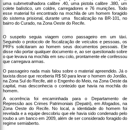
uma submetralhadora calibre .40, uma pistola calibre .380, um
colete balístico, um coldre, carregadores e 76 munições. Todo
esse material foi encontrado na mochila de um homem foragido
do sistema prisional, durante uma fiscalização na BR-101, no
bairro do Curado, na Zona Oeste do Recife.
O suspeito seguia viagem como passageiro em um táxi.
Seguindo o protocolo de fiscalização de veículos e pessoas, os
PRFs solicitaram ao homem seus documentos pessoais. Ele
disse não portar qualquer documento e, ao ser questionado sobre
o que levava na mochila em seu colo, prontamente ele confessou
que carregava armas.
O passageiro nada mais falou sobre o material apreendido. Já o
taxista disse que receberia R$ 50 para levar o homem do Jordão,
na Zona Sul do Recife, até o Engenho do Meio, na Zona Oeste da
capital, mas desconhecia o conteúdo que havia na mochila do
homem.
A ocorrência foi encaminhada para o Departamento de
Repressão aos Crimes Patrimoniais (Depatri), em Afogados, na
Zona Oeste do Recife. No local, a identidade do homem foi
revelada e a equipe descobriu que ele havia sido condenado pelo
roubo a um banco em 2009, além de ser considerado foragido do
regime semiaberto.