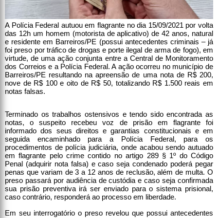
A Polícia Federal autuou em flagrante no dia 15/09/2021 por volta
das 12h um homem (motorista de aplicativo) de 42 anos, natural
e residente em Barreiros/PE (possui antecedentes criminais – já
foi preso por tráfico de drogas e porte ilegal de arma de fogo), em
virtude, de uma ação conjunta entre a Central de Monitoramento
dos Correios e a Polícia Federal. A ação ocorreu no município de
Barreiros/PE resultando na apreensão de uma nota de R$ 200,
nove de R$ 100 e oito de R$ 50, totalizando R$ 1.500 reais em
notas falsas.
Terminado os trabalhos ostensivos e tendo sido encontrada as
notas, o suspeito recebeu voz de prisão em flagrante foi
informado dos seus direitos e garantias constitucionais e em
seguida encaminhado para a Polícia Federal, para os
procedimentos de polícia judiciária, onde acabou sendo autuado
em flagrante pelo crime contido no artigo 289 § 1º do Código
Penal (adquirir nota falsa) e caso seja condenado poderá pegar
penas que variam de 3 a 12 anos de reclusão, além de multa. O
preso passará por audiência de custódia e caso seja confirmada
sua prisão preventiva irá ser enviado para o sistema prisional,
caso contrário, responderá ao processo em liberdade.
Em seu interrogatório o preso revelou que possui antecedentes