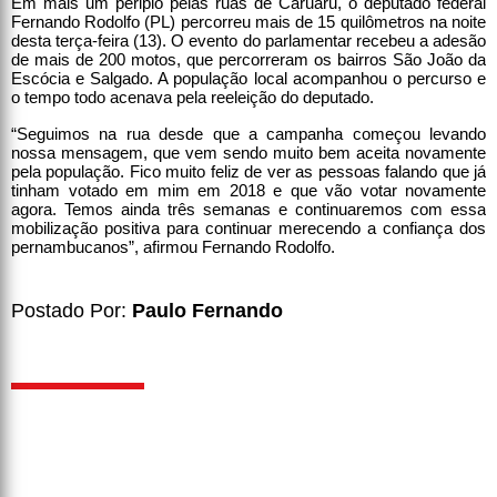
Em mais um périplo pelas ruas de Caruaru, o deputado federal
Fernando Rodolfo (PL) percorreu mais de 15 quilômetros na noite
desta terça-feira (13). O evento do parlamentar recebeu a adesão
de mais de 200 motos, que percorreram os bairros São João da
Escócia e Salgado. A população local acompanhou o percurso e
o tempo todo acenava pela reeleição do deputado.
“Seguimos na rua desde que a campanha começou levando
nossa mensagem, que vem sendo muito bem aceita novamente
pela população. Fico muito feliz de ver as pessoas falando que já
tinham votado em mim em 2018 e que vão votar novamente
agora. Temos ainda três semanas e continuaremos com essa
mobilização positiva para continuar merecendo a confiança dos
pernambucanos”, afirmou Fernando Rodolfo.
Postado Por:
Paulo Fernando