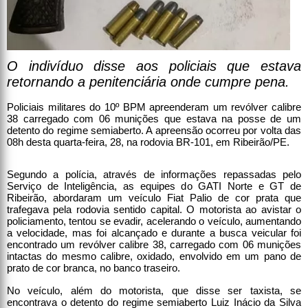
O indivíduo disse aos policiais que estava
retornando a penitenciária onde cumpre pena.
Policiais militares do 10º BPM apreenderam um revólver calibre
38 carregado com 06 munições que estava na posse de um
detento do regime semiaberto. A apreensão ocorreu por volta das
08h desta quarta-feira, 28, na rodovia BR-101, em Ribeirão/PE.
Segundo a polícia, através de informações repassadas pelo
Serviço de Inteligência, as equipes do GATI Norte e GT de
Ribeirão, abordaram um veículo Fiat Palio de cor prata que
trafegava pela rodovia sentido capital. O motorista ao avistar o
policiamento, tentou se evadir, acelerando o veículo, aumentando
a velocidade, mas foi alcançado e durante a busca veicular foi
encontrado um revólver calibre 38, carregado com 06 munições
intactas do mesmo calibre, oxidado, envolvido em um pano de
prato de cor branca, no banco traseiro.
No veículo, além do motorista, que disse ser taxista, se
encontrava o detento do regime semiaberto Luiz Inácio da Silva