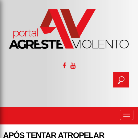
Togg
navi
APÓS TENTAR ATROPELAR