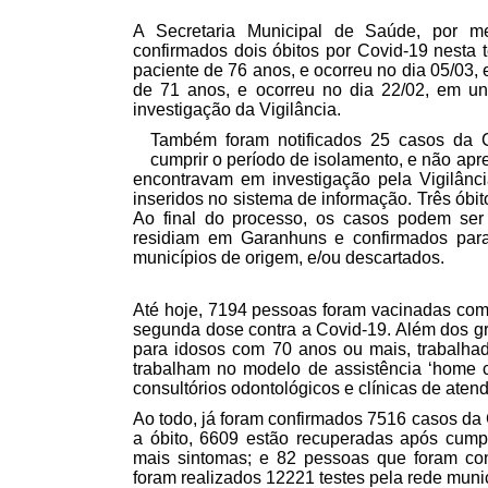
A Secretaria Municipal de Saúde, por me
confirmados dois óbitos por Covid-19 nesta 
paciente de 76 anos, e ocorreu no dia 05/03,
de 71 anos, e ocorreu no dia 22/02, em u
investigação da Vigilância.
Também foram notificados 25 casos da C
cumprir o período de isolamento, e não ap
encontravam em investigação pela Vigilância
inseridos no sistema de informação. Três óbi
Ao final do processo, os casos podem ser
residiam em Garanhuns e confirmados para
municípios de origem, e/ou descartados.
Até hoje, 7194 pessoas foram vacinadas com
segunda dose contra a Covid-19. Além dos 
para idosos com 70 anos ou mais, trabalha
trabalham no modelo de assistência ‘home car
consultórios odontológicos e clínicas de aten
Ao todo, já foram confirmados 7516 casos da
a óbito, 6609 estão recuperadas após cumpr
mais sintomas; e 82 pessoas que foram co
foram realizados 12221 testes pela rede munic