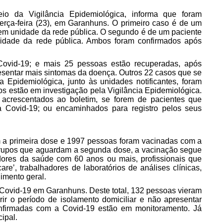
io da Vigilância Epidemiológica, informa que foram
terça-feira (23), em Garanhuns. O primeiro caso é de um
 em unidade da rede pública. O segundo é de um paciente
nidade da rede pública. Ambos foram confirmados após
ovid-19; e mais 25 pessoas estão recuperadas, após
resentar mais sintomas da doença. Outros 22 casos que se
 Epidemiológica, junto às unidades notificantes, foram
tos estão em investigação pela Vigilância Epidemiológica.
 acrescentados ao boletim, se forem de pacientes que
 Covid-19; ou encaminhados para registro pelos seus
 a primeira dose e 1997 pessoas foram vacinadas com a
grupos que aguardam a segunda dose, a vacinação segue
dores da saúde com 60 anos ou mais, profissionais que
e’, trabalhadores de laboratórios de análises clínicas,
dimento geral.
 Covid-19 em Garanhuns. Deste total, 132 pessoas vieram
ir o período de isolamento domiciliar e não apresentar
nfirmadas com a Covid-19 estão em monitoramento. Já
ipal.