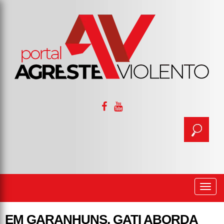
Togg
navi
EM GARANHUNS, GATI ABORDA