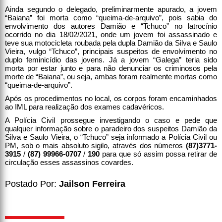
Ainda segundo o delegado, preliminarmente apurado, a jovem
“Baiana” foi morta como “queima-de-arquivo”, pois sabia do
envolvimento dos autores Damião e “Tchuco” no latrocínio
ocorrido no dia 18/02/2021, onde um jovem foi assassinado e
teve sua motocicleta roubada pela dupla Damião da Silva e Saulo
Vieira, vulgo “Tchuco”, principais suspeitos de envolvimento no
duplo feminicídio das jovens. Já a jovem “Galega” teria sido
morta por estar junto e para não denunciar os criminosos pela
morte de “Baiana”, ou seja, ambas foram realmente mortas como
“queima-de-arquivo”.
Após os procedimentos no local, os corpos foram encaminhados
ao IML para realização dos exames cadavéricos.
A Polícia Civil prossegue investigando o caso e pede que
qualquer informação sobre o paradeiro dos suspeitos Damião da
Silva e Saulo Vieira, o “Tchuco” seja informado a Polícia Civil ou
PM, sob o mais absoluto sigilo, através dos números
(87)3771-
3915
/
(87) 99966-0707
/
190
para que só assim possa retirar de
circulação esses assassinos covardes.
Postado Por:
Jailson Ferreira