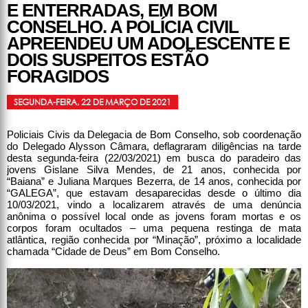
E ENTERRADAS, EM BOM
CONSELHO. A POLÍCIA CIVIL
APREENDEU UM ADOLESCENTE E
DOIS SUSPEITOS ESTÃO
FORAGIDOS
SEGUNDA-FEIRA, 22 DE MARÇO DE 2021
Policiais Civis da Delegacia de Bom Conselho, sob coordenação
do Delegado Alysson Câmara, deflagraram diligências na tarde
desta segunda-feira (22/03/2021) em busca do paradeiro das
jovens Gislane Silva Mendes, de 21 anos, conhecida por
“Baiana” e Juliana Marques Bezerra, de 14 anos, conhecida por
“GALEGA”, que estavam desaparecidas desde o último dia
10/03/2021, vindo a localizarem através de uma denúncia
anônima o possível local onde as jovens foram mortas e os
corpos foram ocultados – uma pequena restinga de mata
atlântica, região conhecida por “Minação”, próximo a localidade
chamada “Cidade de Deus” em Bom Conselho.