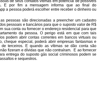
soas de seus contatos vítimas em potencial de possíveis
lha. E por fim a mensagem informa que ao final do
p a pessoa poderá escolher entre receber o dinheiro ou
, as pessoas são direcionadas a preencher um cadastro
dos pessoais e bancários para que o suposto valor de R$
 em sua conta ou fornecer o endereço residencial para que
partamento da pessoa. O perigo está em que com tais
os podem abrir contas correntes em bancos virtuais ou
to, cheque especial, poderá abrir empresas fantasmas e
 de terceiros. E quando as vítimas se dão conta são
ão fizeram e dívidas que não contraíram. E ao fornecer
ara entrega do suposto gás social criminosos podem se
 assaltos e sequestros.