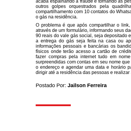
acaba espalhando a fraude e tornando as pes
outros golpes orquestrados pela quadri
compartilhamento com 10 contatos do Whatsap
o gás na residência.
O problema é que após compartilhar o link
através de um formulário, informando seus da
90 reais do vale gás social, seja depositado
a entrega do gás seja feita na casa ou a
informações pessoais e bancárias os bandid
físicos onde terão acesso a cartão de crédi
fazer compras pela internet tudo em nome
surpreendidas com contas em seu nome que n
o endereço e agendar uma data e horário p
dirigir até a residência das pessoas e realizar
Postado Por:
Jailson Ferreira