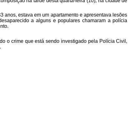
posição na tarde desta quarta-feira (10), na cidade de
 33 anos, estava em um apartamento e apresentava lesões
 desaparecido a alguns e populares chamaram a polícia
nto.
do o crime que está sendo investigado pela Polícia Civil,
.