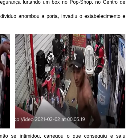
segurança furtando um box no Pop-Shop, no Centro de
divíduo arrombou a porta, invadiu o estabelecimento e
ão se intimidou, carregou o que conseguiu e saiu