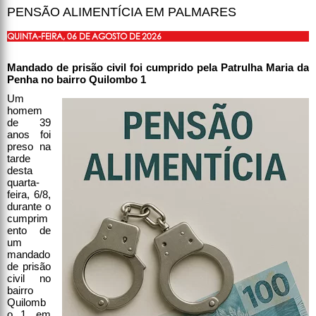
PENSÃO ALIMENTÍCIA EM PALMARES
QUINTA-FEIRA, 06 DE AGOSTO DE 2026
Mandado de prisão civil foi cumprido pela Patrulha Maria da
Penha no bairro Quilombo 1
Um
homem
de 39
anos foi
preso na
tarde
desta
quarta-
feira, 6/8,
durante o
cumprim
ento de
um
mandado
de prisão
civil no
bairro
Quilomb
o 1, em